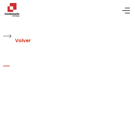
Volver
Blog
Se inaugura la Torre
Central, la primera de
las tres Torres Camino
Real en culminar con
su proceso de