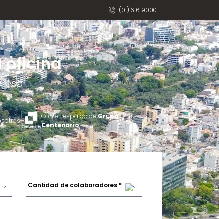
(01) 616 9000
 oficina
presa
Con el respaldo de
Grupo
osotros
Centenario
Cantidad de colaboradores *