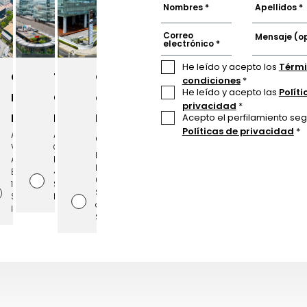
Nombres *
Apellidos *
Correo
Mensaje (o
electrónico *
He leído y acepto los
Térmi
Centro
Torres
Centro
condiciones
*
He leído y acepto las
Políti
Empresarial
Camino
de
privacidad
*
Real
Real
Negocios
Acepto el perfilamiento se
Políticas de privacidad
*
Av.
Av.
Cronos
Víctor
Camino
El
A.
Real
Derby
Belaúnde
456,
055,
147,
San
Santiago
San
Isidro
de
Isidro
Surco