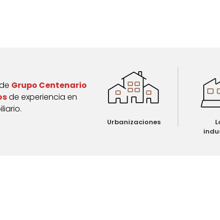
 de
Grupo Centenario
os
de experiencia en
liario.
Urbanizaciones
L
indu