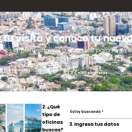
tu visita y conoce tu nueva
cios implementados o en casco para tu em
Áreas comunes
de primer nivel
+160 empresas
confían en n
para tu equipo
2. ¿Qué
Estoy buscando *
tipo de
oficinas
3. Ingresa tus datos
buscas?