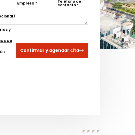
Teléfono de
Empresa *
contacto *
pcional)
nos y
cas de
Confirmar y agendar cita
gún