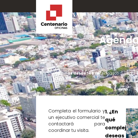
Agenda 
Espa
2
Oficinas desde 140 m
en casco o
implementadas
Completa el formulario y
1. ¿En
un ejecutivo comercial te
qué
contactará para
complejo
coordinar tu visita.
deseas